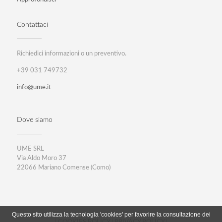
Contattaci
Richiedici informazioni o un preventivo.
+39 031 749732
info@ume.it
Dove siamo
UME SRL
Via Aldo Moro 37
22066 Mariano Comense (Como)
Questo sito utilizza la tecnologia 'cookies' per favorire la consultazione dei